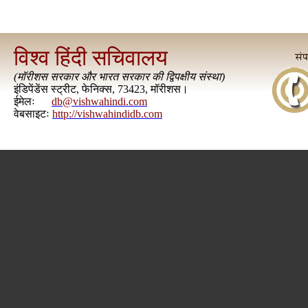
विश्व हिंदी सचिवालय
(
मॉरीशस सरकार और भारत सरकार की द्विपक्षीय संस्था
)
इंडिपेंडेंस स्ट्रीट, फेनिक्स, 73423, मॉरीशस।
ईमेलः
db@vishwahindi.com
वेबसाइटः
http://vishwahindidb.com