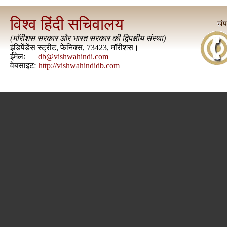
विश्व हिंदी सचिवालय
(
मॉरीशस सरकार और भारत सरकार की द्विपक्षीय संस्था
)
इंडिपेंडेंस स्ट्रीट, फेनिक्स, 73423, मॉरीशस।
ईमेलः
db@vishwahindi.com
वेबसाइटः
http://vishwahindidb.com