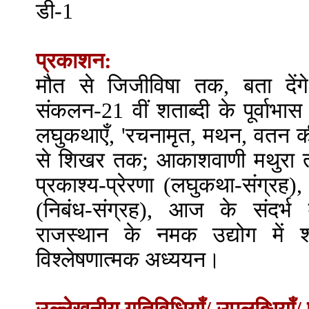
डी-1
प्रकाशन:
मौत से जिजीविषा तक, बता देंग
संकलन-21 वीं शताब्दी के पूर्वाभास
लघुकथाएँ, 'रचनामृत, मथन, वतन की र
से शिखर तक; आकाशवाणी मथुरा तथ
प्रकाश्य-प्रेरणा (लघुकथा-संग्रह)
(निबंध-संग्रह), आज के संदर्भ मे
राजस्थान के नमक उद्योग में श
विश्लेषणात्मक अध्ययन।