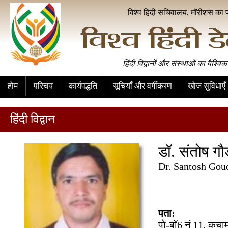
विश्व हिंदी सचिवालय, मॉरीशस का 
हिंदी विद्वानों और संस्थाओं का वैश्विक
होम
परिचय
कार्यपद्धति
सूचियाँ और वर्गीकरण
खोज सुविधाएँ
हिंदी विद्वान
डॉ. संतोष गौड़ 
Dr. Santosh Gou
पता:
पो-बॉ6 नं 11, कु