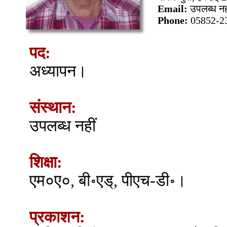
Email:
उपलब्ध नह
Phone:
05852-2
पद:
अध्यापन।
संस्थान:
उपलब्ध नहीं
शिक्षा:
एम०ए०, बी॰एड्, पीएच-डी॰।
प्रकाशन: