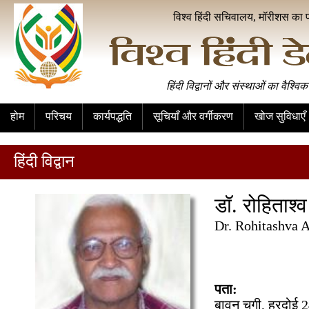
विश्व हिंदी सचिवालय, मॉरीशस का 
हिंदी विद्वानों और संस्थाओं का वैश्विक
होम
परिचय
कार्यपद्धति
सूचियाँ और वर्गीकरण
खोज सुविधाएँ
हिंदी विद्वान
डॉ. रोहिताश्
Dr. Rohitashva 
पता:
बावन चुगी, हरदोई