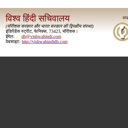
विश्व हिंदी सचिवालय
(
मॉरीशस सरकार और भारत सरकार की द्विपक्षीय संस्था
)
इंडिपेंडेंस स्ट्रीट, फेनिक्स, 73423, मॉरीशस।
ईमेलः
db@vishwahindi.com
वेबसाइटः
http://vishwahindidb.com