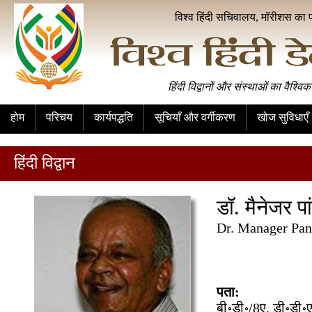
विश्व हिंदी सचिवालय, मॉरीशस का 
हिंदी विद्वानों और संस्थाओं का वैश्विक
होम
परिचय
कार्यपद्धति
सूचियाँ और वर्गीकरण
खोज सुविधाएँ
हिंदी विद्वान
डॉ. मैनेजर पा
Dr. Manager Pa
पता:
बी॰डी॰/8ए, डी॰डी॰ए