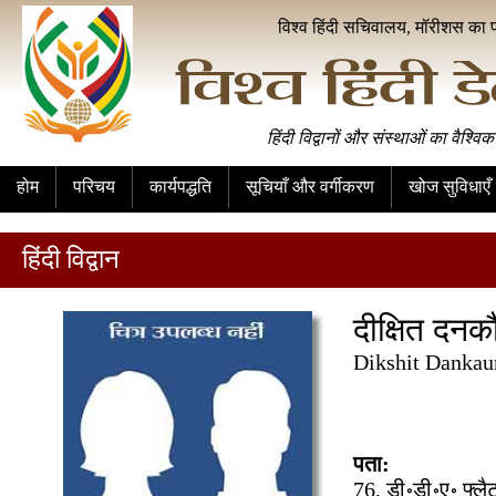
विश्व हिंदी सचिवालय, मॉरीशस का 
हिंदी विद्वानों और संस्थाओं का वैश्विक
होम
परिचय
कार्यपद्धति
सूचियाँ और वर्गीकरण
खोज सुविधाएँ
हिंदी विद्वान
दीक्षित दनक
Dikshit Dankau
पता:
76, डी॰डी॰ए॰ फ्लै