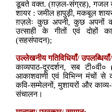
डूबते वक्त. (ग़ज़ल-संग्रह), गजल
शायर : जमील हापुड़ी, मकबूल शायर 
ग़ज़लेः कुछ अपनी, कुछ अपनों क
उत्साही के गीतों एवं दोहों का
(सहसंपादन);
उल्लेखनीय गतिविधियाँ/ उपलब्धियाँ/
काव्यपाठ-दूरदर्शन, सब टी०वी०
आकाशवाणी एवं विभिन्न मंचों स
कवि-सम्मेलनों, मुशायरों और काव्य
संचालन।