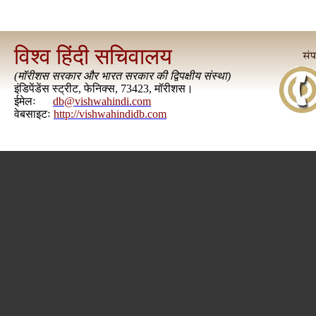
विश्व हिंदी सचिवालय
(
मॉरीशस सरकार और भारत सरकार की द्विपक्षीय संस्था
)
इंडिपेंडेंस स्ट्रीट, फेनिक्स, 73423, मॉरीशस।
ईमेलः
db@vishwahindi.com
वेबसाइटः
http://vishwahindidb.com