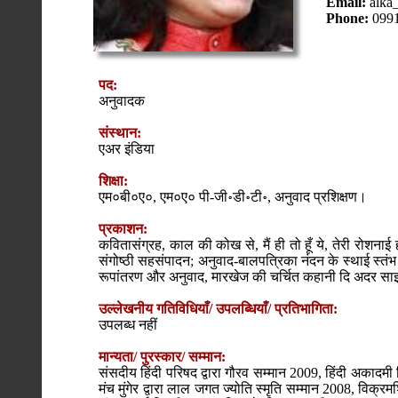
Email:
alka
Phone:
099
पद:
अनुवादक
संस्थान:
एअर इंडिया
शिक्षा:
एम०बी०ए०, एम०ए० पी-जी॰डी॰टी॰, अनुवाद प्रशिक्षण।
प्रकाशन:
कवितासंग्रह, काल की कोख से, मैं ही तो हूँ ये, तेरी रोशनाई 
संगोष्ठी सहसंपादन; अनुवाद-बालपत्रिका नंदन के स्थाई स्तंभ
रूपांतरण और अनुवाद, मारखेज की चर्चित कहानी दि अदर सा
उल्लेखनीय गतिविधियाँ/ उपलब्धियाँ/ प्रतिभागिता:
उपलब्ध नहीं
मान्यता/ पुरस्कार/ सम्मान:
संसदीय हिंदी परिषद द्वारा गौरव सम्मान 2009, हिंदी अकादम
मंच मुंगेर द्वारा लाल जगत ज्योति स्मृति सम्मान 2008, विक्रम