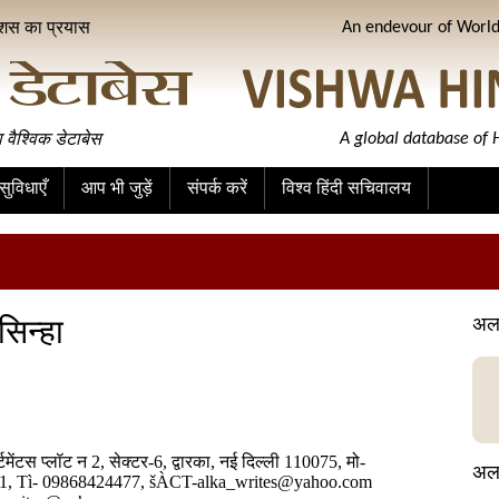
ीशस का प्रयास
An endevour of World 
ा वैश्विक डेटाबेस
A global database of H
ुविधाएँ
आप भी जुड़ें
संपर्क करें
विश्व हिंदी सचिवालय
िन्हा
अलक
्टमेंटस प्लॉट न 2, सेक्टर-6, द्वारका, नई दिल्ली 110075, मो-
अलक
1, Tì- 09868424477, šÀCT-alka_writes@yahoo.com