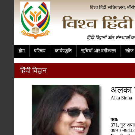
विश्व हिंदी सचिवालय, मॉर
हिंदी विद्वानों और संस्थाओं क
होम
परिचय
कार्यपद्धति
सूचियाँ और वर्गीकरण
खोज स
हिंदी विद्वान
अलका स
Alka Sinha
पता:
371, गुरु अपार
0991099432