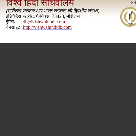
विश्व हिंदी सचिवालय
(
मॉरीशस सरकार और भारत सरकार की द्विपक्षीय संस्था
)
इंडिपेंडेंस स्ट्रीट, फेनिक्स, 73423, मॉरीशस।
ईमेलः
db@vishwahindi.com
वेबसाइटः
http://vishwahindidb.com