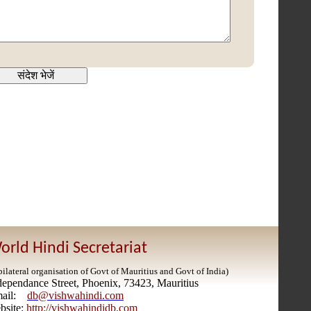
orld Hindi Secretariat
bilateral organisation of Govt of Mauritius and Govt of India)
dependance Street, Phoenix, 73423, Mauritius
mail:
db@vishwahindi.com
bsite:
http://vishwahindidb.com