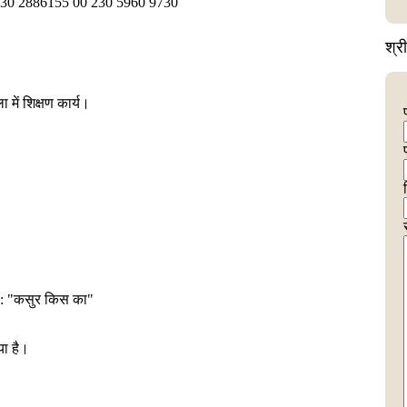
230 2886155 00 230 5960 9730
श्र
ा में शिक्षण कार्य।
स : "कसुर किस का"
या है।