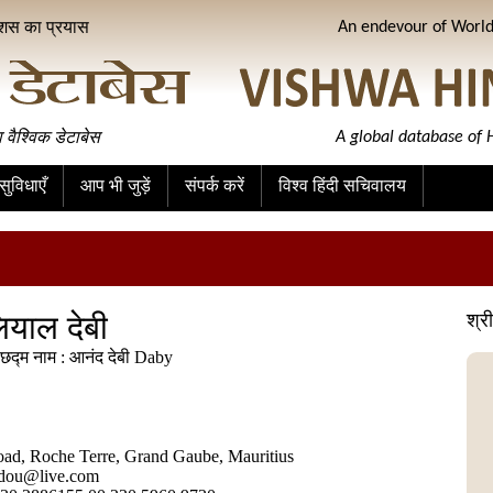
ीशस का प्रयास
An endevour of World 
ा वैश्विक डेटाबेस
A global database of H
ुविधाएँ
आप भी जुड़ें
संपर्क करें
विश्व हिंदी सचिवालय
लियाल देबी
श्र
छद्म नाम : आनंद देबी Daby
oad, Roche Terre, Grand Gaube, Mauritius
idou@live.com