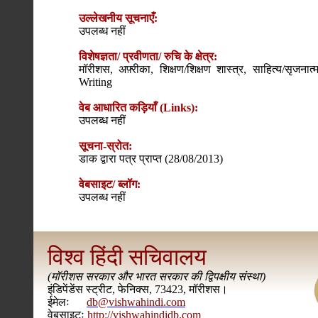
उल्लेखनीय सूचनाएँ:
उपलब्ध नहीं
विशेषज्ञता/ प्रवीणता/ रुचि के क्षेत्र:
मॉरीशस, अफ़्रीका, शिक्षण/शिक्षण शास्त्र, साहित्य/सृज
Writing
वेब आधारित कड़ियाँ (Links):
उपलब्ध नहीं
सूचना-स्रोत:
डाक द्वारा पत्र प्राप्त (28/08/2013)
वेबसाइट/ ब्लॉग:
उपलब्ध नहीं
विश्व हिंदी सचिवालय
(
मॉरीशस सरकार और भारत सरकार की द्विपक्षीय संस्था
)
इंडिपेंडेंस स्ट्रीट, फेनिक्स, 73423, मॉरीशस।
ईमेलः
db@vishwahindi.com
वेबसाइटः
http://vishwahindidb.com