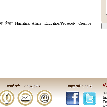
नात्मक लेखन Mauritius, Africa, Education/Pedagogy, Creative
W
(A 
In
E
we