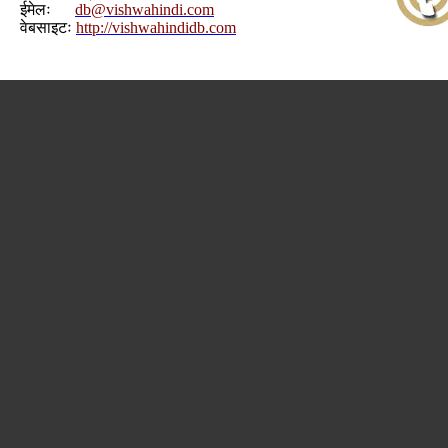
ईमेलः
db@vishwahindi.com
वेबसाइटः
http://vishwahindidb.com