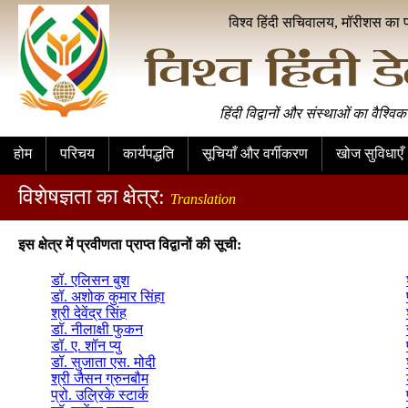
विश्व हिंदी सचिवालय, मॉरीशस का 
हिंदी विद्वानों और संस्थाओं का वैश्विक
होम
परिचय
कार्यपद्धति
सूचियाँ और वर्गीकरण
खोज सुविधाएँ
विशेषज्ञता का क्षेत्र:
Translation
इस क्षेत्र में प्रवीणता प्राप्त विद्वानों की सूची:
डॉ. एलिसन बुश
डॉ. अशोक कुमार सिंहा
श्री देवेंद्र सिंह
डॉ. नीलाक्षी फुकन
डॉ. ए. शॉन प्यु
डॉ. सुजाता एस. मोदी
श्री जैसन ग्रुनबौम
प्रो. उल्रिके स्टार्क