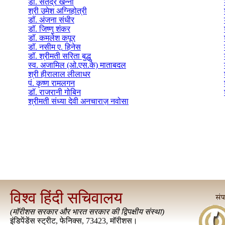
डॉ. सतेंद्र खन्ना
श्री उमेश अग्निहोत्री
डॉ. अंजना संधीर
डॉ. जिष्णु शंकर
डॉ. कमलेश कपूर
डॉ. नसीम ए. हिनेस
डॉ. श्रीमती सरिता बुद्धु
स्व. अजामिल (ओ.एस.के) माताबदल
श्री हीरालाल लीलाधर
पं. कृष्ण रामलगन
डॉ. राजरानी गोबिन
श्रीमती संध्या देवी अनचाराज़ नवोसा
विश्व हिंदी सचिवालय
(
मॉरीशस सरकार और भारत सरकार की द्विपक्षीय संस्था
)
इंडिपेंडेंस स्ट्रीट, फेनिक्स, 73423, मॉरीशस।