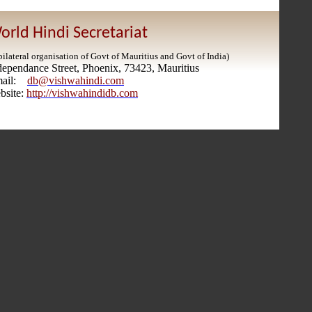
orld Hindi Secretariat
bilateral organisation of Govt of Mauritius and Govt of India)
dependance Street, Phoenix, 73423, Mauritius
mail:
db@vishwahindi.com
bsite:
http://vishwahindidb.com