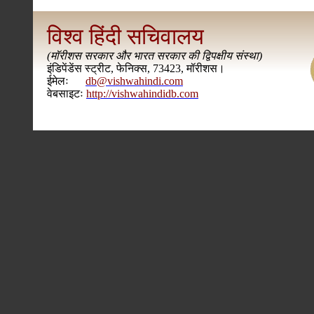
विश्व हिंदी सचिवालय
(
मॉरीशस सरकार और भारत सरकार की द्विपक्षीय संस्था
)
इंडिपेंडेंस स्ट्रीट, फेनिक्स, 73423, मॉरीशस।
ईमेलः
db@vishwahindi.com
वेबसाइटः
http://vishwahindidb.com