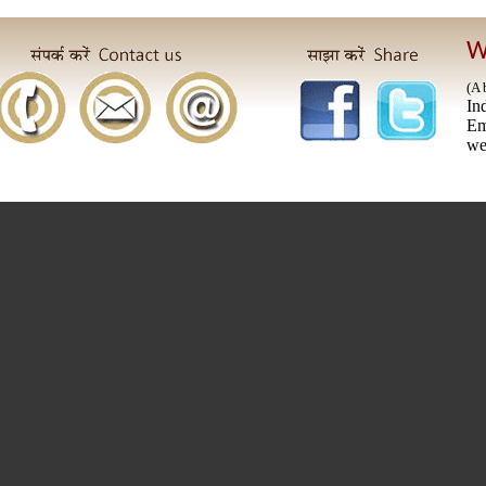
W
(A 
In
E
we